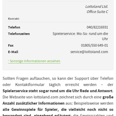
Lottoland Ltd.
Office Suite C
Kontakt
040/82216931
Telefon
Spielerservice: Mo-So: rund um die
Telefonzeiten
Uhr
01805/550 649-01
Fax
service@lottoland.com
E-Mail
Sonstige Informationen ansehen
*
Sollten Fragen auftauchen, so kann der Support über Telefon
oder Kontaktformular täglich erreicht werden – der
Spielerservice steht sogar rund um die Uhr Rede und Antwort
.
große
Die Webseite von lottoland.com zeichnet sich durch eine
Anzahl zusätzlicher Informationen
aus: Beispielsweise werden
alle Gewinnspiele für Spieler, die vielleicht noch nicht so
bewandert sind, eingehend erläutert
; die Gewinnzahlen und