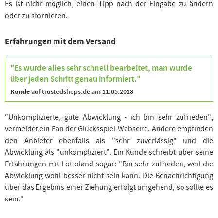
Es ist nicht möglich, einen Tipp nach der Eingabe zu ändern
oder zu stornieren.
Erfahrungen mit dem Versand
"Es wurde alles sehr schnell bearbeitet, man wurde
über jeden Schritt genau informiert."
Kunde
auf trustedshops.de am 11.05.2018
"Unkomplizierte, gute Abwicklung - ich bin sehr zufrieden",
vermeldet ein Fan der Glücksspiel-Webseite. Andere empfinden
den Anbieter ebenfalls als "sehr zuverlässig" und die
Abwicklung als "unkompliziert". Ein Kunde schreibt über seine
Erfahrungen mit Lottoland sogar: "Bin sehr zufrieden, weil die
Abwicklung wohl besser nicht sein kann. Die Benachrichtigung
über das Ergebnis einer Ziehung erfolgt umgehend, so sollte es
sein."