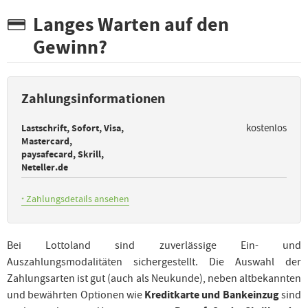
Langes Warten auf den
Gewinn?
Zahlungsinformationen
kostenlos
Lastschrift, Sofort, Visa,
Mastercard,
paysafecard, Skrill,
Neteller.de
Zahlungsdetails ansehen
*
Bei Lottoland sind zuverlässige Ein- und
Auszahlungsmodalitäten sichergestellt. Die Auswahl der
Zahlungsarten ist gut (auch als Neukunde), neben altbekannten
Kreditkarte und Bankeinzug
und bewährten Optionen wie
sind