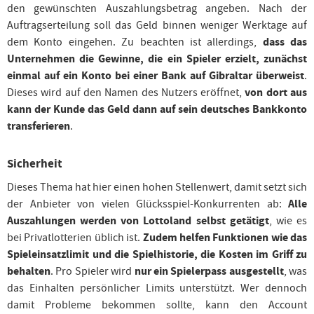
den gewünschten Auszahlungsbetrag angeben. Nach der
Auftragserteilung soll das Geld binnen weniger Werktage auf
dass das
dem Konto eingehen. Zu beachten ist allerdings,
Unternehmen die Gewinne, die ein Spieler erzielt, zunächst
einmal auf ein Konto bei einer Bank auf Gibraltar überweist
.
von dort aus
Dieses wird auf den Namen des Nutzers eröffnet,
kann der Kunde das Geld dann auf sein deutsches Bankkonto
transferieren
.
Sicherheit
Dieses Thema hat hier einen hohen Stellenwert, damit setzt sich
Alle
der Anbieter von vielen Glücksspiel-Konkurrenten ab:
Auszahlungen werden von Lottoland selbst getätigt
, wie es
Zudem helfen Funktionen wie das
bei Privatlotterien üblich ist.
Spieleinsatzlimit und die Spielhistorie, die Kosten im Griff zu
behalten
nur ein Spielerpass ausgestellt
. Pro Spieler wird
, was
das Einhalten persönlicher Limits unterstützt. Wer dennoch
damit Probleme bekommen sollte, kann den Account