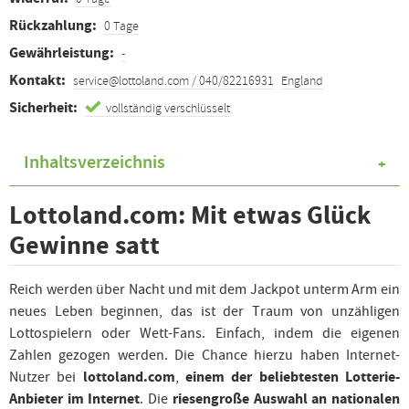
Rückzahlung:
0 Tage
Gewährleistung:
-
Kontakt:
service@lottoland.com / 040/82216931
England
Sicherheit:
vollständig verschlüsselt
Inhaltsverzeichnis
Lottoland.com: Mit etwas Glück
Gewinne satt
Reich werden über Nacht und mit dem Jackpot unterm Arm ein
neues Leben beginnen, das ist der Traum von unzähligen
Lottospielern oder Wett-Fans. Einfach, indem die eigenen
Zahlen gezogen werden. Die Chance hierzu haben Internet-
lottoland.com
einem der beliebtesten Lotterie-
Nutzer bei
,
Anbieter im Internet
riesengroße Auswahl an nationalen
. Die