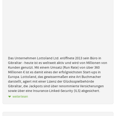
Das Unternehmen Lottoland Ltd. eröffnete 2013 sein Büro in
Gibraltar - heute ist es weltweit aktiv und wird von Millionen von
Kunden genutzt. Mit einem Umsatz (Run Rate) von über 360
Millionen € ist es damit eines der erfolgreichsten Start-ups in
Europa. Lottoland, das gewissermaßen eine Art Buchmacher
darstellt, agiert mit einer Lizenz der Glücksspielbehörde
Gibraltar, die Jackpots sind über renommierte Versicherungen
sowie über eine Insurance-Linked-Security (ILS) abgesichert.
weiterlesen