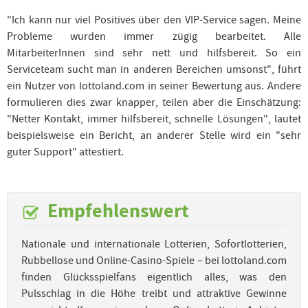
"Ich kann nur viel Positives über den VIP-Service sagen. Meine
Probleme wurden immer zügig bearbeitet. Alle
MitarbeiterInnen sind sehr nett und hilfsbereit. So ein
Serviceteam sucht man in anderen Bereichen umsonst", führt
ein Nutzer von lottoland.com in seiner Bewertung aus. Andere
formulieren dies zwar knapper, teilen aber die Einschätzung:
"Netter Kontakt, immer hilfsbereit, schnelle Lösungen", lautet
beispielsweise ein Bericht, an anderer Stelle wird ein "sehr
guter Support" attestiert.
Empfehlenswert
Nationale und internationale Lotterien, Sofortlotterien,
Rubbellose und Online-Casino-Spiele – bei lottoland.com
finden Glücksspielfans eigentlich alles, was den
Pulsschlag in die Höhe treibt und attraktive Gewinne