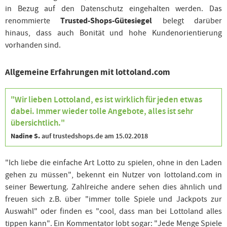
in Bezug auf den Datenschutz eingehalten werden. Das
Trusted-Shops-Gütesiegel
renommierte
belegt darüber
hinaus, dass auch Bonität und hohe Kundenorientierung
vorhanden sind.
Allgemeine Erfahrungen mit lottoland.com
"Wir lieben Lottoland, es ist wirklich für jeden etwas
dabei. Immer wieder tolle Angebote, alles ist sehr
übersichtlich."
Nadine S.
auf trustedshops.de am 15.02.2018
"Ich liebe die einfache Art Lotto zu spielen, ohne in den Laden
gehen zu müssen", bekennt ein Nutzer von lottoland.com in
seiner Bewertung. Zahlreiche andere sehen dies ähnlich und
freuen sich z.B. über "immer tolle Spiele und Jackpots zur
Auswahl" oder finden es "cool, dass man bei Lottoland alles
tippen kann". Ein Kommentator lobt sogar: "Jede Menge Spiele