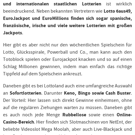
und internationalen staatlichen Lotterien
ist wirklich
Lotto 6aus49,
beeindruckend. Neben bekannten Vertretern wie
EuroJackpot und EuroMillions finden sich sogar spanische,
französische, irische und viele weitere Lotterien mit großen
Jackpots
.
Hier gibt es aber nicht nur den wöchentlichen Spielschein für
Lotto, Glücksspirale, Powerball und Co., man kann auch den
Totoblock spielen oder Eurojackpot knacken und so auf einen
Schlag Millionen gewinnen, indem man einfach das richtige
Tippfeld auf dem Spielschein ankreuzt.
Daneben gibt es bei Lottoland auch eine umfangreiche Auswahl
Sofortlotterien
Keno, Bingo sowie Cash Buster
an
. Darunter
.
Der Vorteil: Hier lassen sich direkt Gewinne einheimsen, ohne
auf die regulären Ziehungen warten zu müssen. Daneben gibt
Rubbellose
Online-
es auch noch jede Menge
sowie einen
Casino-Bereich
. Hier finden sich Slotmaschinen von NetEnt, der
beliebte Videoslot Mega Moolah, aber auch Live-Blackjack und